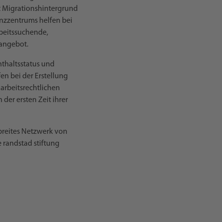
t Migrationshintergrund
enzzentrums helfen bei
rbeitssuchende,
eangebot.
nthaltsstatus und
en bei der Erstellung
arbeitsrechtlichen
der ersten Zeit ihrer
breites Netzwerk von
randstad stiftung