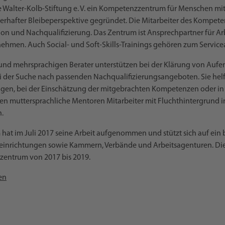
ie Walter-Kolb-Stiftung e. V. ein Kompetenzzentrum für Menschen mi
erhafter Bleibeperspektive gegründet. Die Mitarbeiter des Kompet
tion und Nachqualifizierung. Das Zentrum ist Ansprechpartner für A
ehmen. Auch Social- und Soft-Skills-Trainings gehören zum Servic
 und mehrsprachigen Berater unterstützen bei der Klärung von Aufe
i der Suche nach passenden Nachqualifizierungsangeboten. Sie helf
en, bei der Einschätzung der mitgebrachten Kompetenzen oder in 
en muttersprachliche Mentoren Mitarbeiter mit Fluchthintergrund in 
n.
t im Juli 2017 seine Arbeit aufgenommen und stützt sich auf ein 
inrichtungen sowie Kammern, Verbände und Arbeitsagenturen. Die 
zentrum von 2017 bis 2019.
en