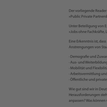
Der vorliegende Reader 
»Public Private Partners
Unter Beteiligung von E
»Jobs ohne Fachkräfte, 
Eine Erkenntnis ist, da
Anstrengungen von Staa
· Demografie und Zuw
· Aus- und Weiterbildun
· Mobilität und Flexibilit
· Arbeitsvermittlung u
· Öffentliche und privat
Wie gut sind wir in Deu
Herausforderungen steht
anpassen? Was können w