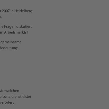
 2007 in Heidelberg:
«.
e Fragen diskutiert:
hen Arbeitsmarkts?
eit gemeinsame
 Bedeutung:
 Vor welchen
rsonaldienstleister
erörtert.