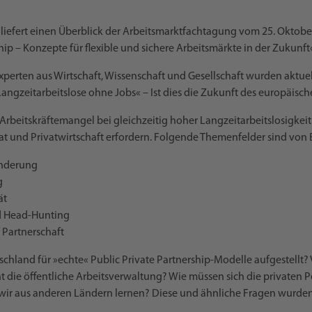
liefert einen Überblick der Arbeitsmarktfachtagung vom 25. Oktober
hip – Konzepte für flexible und sichere Arbeitsmärkte in der Zukunft
xperten aus Wirtschaft, Wissenschaft und Gesellschaft wurden aktuell
Langzeitarbeitslose ohne Jobs« – Ist dies die Zukunft des europäisc
ss Arbeitskräftemangel bei gleichzeitig hoher Langzeitarbeitslosigk
t und Privatwirtschaft erfordern. Folgende Themenfelder sind von
anderung
g
ät
nd Head-Hunting
e Partnerschaft
tschland für »echte« Public Private Partnership-Modelle aufgestellt?
 die öffentliche Arbeitsverwaltung? Wie müssen sich die privaten Pe
ir aus anderen Ländern lernen? Diese und ähnliche Fragen wurden 