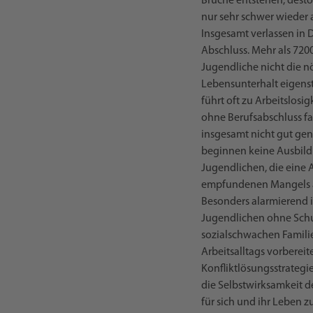
Brüche entstehen, desto
nur sehr schwer wieder 
Insgesamt verlassen in 
Abschluss. Mehr als 720
Jugendliche nicht die n
Lebensunterhalt eigenst
führt oft zu Arbeitslosi
ohne Berufsabschluss fa
insgesamt nicht gut gen
beginnen keine Ausbild
Jugendlichen, die eine
empfundenen Mangels an Z
Besonders alarmierend is
Jugendlichen ohne Schul
sozialschwachen Famili
Arbeitsalltags vorbere
Konfliktlösungsstrategie
die Selbstwirksamkeit d
für sich und ihr Leben z