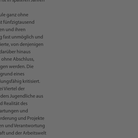
ist in späteren Jahren
hule ganz ohne
st fünfzigtausend
men und ihren
ng fast unmöglich und
zierte, von denjenigen
 darüber hinaus
d ohne Abschluss,
ngen werden. Die
fgrund eines
ngsfähig kritisiert.
i Viertel der
nders Jugendliche aus
 Realität des
rwartungen und
Förderung und Projekte
rnen und Verantwortung
aft und der Arbeitswelt