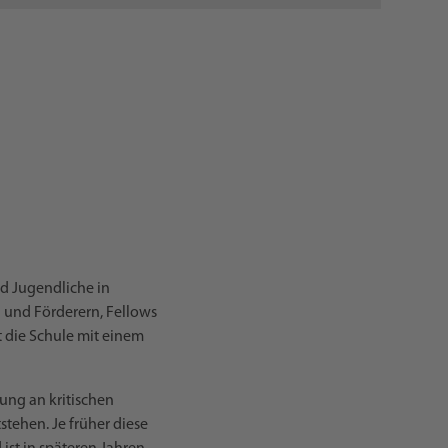
nd Jugendliche in
 und Förderern, Fellows
t die Schule mit einem
ung an kritischen
tehen. Je früher diese