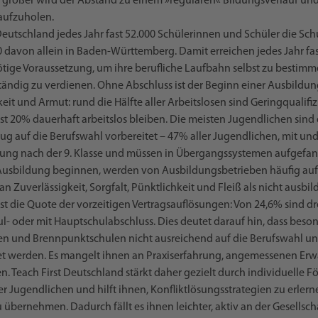
 größer wird der Abstand zu einem »regulären« Bildungsverlauf und 
aufzuholen.
Deutschland jedes Jahr fast 52.000 Schülerinnen und Schüler die Sc
0 davon allein in Baden-Württemberg. Damit erreichen jedes Jahr fa
ötige Voraussetzung, um ihre berufliche Laufbahn selbst zu bestim
ändig zu verdienen. Ohne Abschluss ist der Beginn einer Ausbildu
gkeit und Armut: rund die Hälfte aller Arbeitslosen sind Geringqualifi
st 20% dauerhaft arbeitslos bleiben. Die meisten Jugendlichen sind
ug auf die Berufswahl vorbereitet – 47% aller Jugendlichen, mit un
ung nach der 9. Klasse und müssen in Übergangssystemen aufgefa
 Ausbildung beginnen, werden von Ausbildungsbetrieben häufig au
uverlässigkeit, Sorgfalt, Pünktlichkeit und Fleiß als nicht ausbildu
t die Quote der vorzeitigen Vertragsauflösungen: Von 24,6% sind dre
- oder mit Hauptschulabschluss. Dies deutet darauf hin, dass beso
en und Brennpunktschulen nicht ausreichend auf die Berufswahl und
itet werden. Es mangelt ihnen an Praxiserfahrung, angemessenen E
n. Teach First Deutschland stärkt daher gezielt durch individuelle 
er Jugendlichen und hilft ihnen, Konfliktlösungsstrategien zu erle
u übernehmen. Dadurch fällt es ihnen leichter, aktiv an der Gesellsch