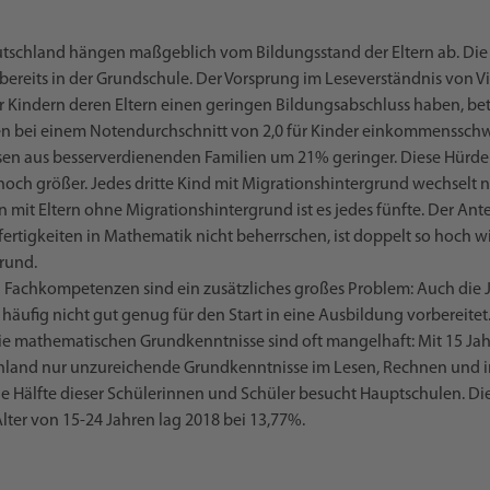
tschland hängen maßgeblich vom Bildungsstand der Eltern ab. Die
ereits in der Grundschule. Der Vorsprung im Leseverständnis von Vi
 Kindern deren Eltern einen geringen Bildungsabschluss haben, betr
bei einem Notendurchschnitt von 2,0 für Kinder einkommensschwa
en aus besserverdienenden Familien um 21% geringer. Diese Hürden
och größer. Jedes dritte Kind mit Migrationshintergrund wechselt n
 mit Eltern ohne Migrationshintergrund ist es jedes fünfte. Der Ante
fertigkeiten in Mathematik nicht beherrschen, ist doppelt so hoch w
rund.
Fachkompetenzen sind ein zusätzliches großes Problem: Auch die J
 häufig nicht gut genug für den Start in eine Ausbildung vorbereitet.
e mathematischen Grundkenntnisse sind oft mangelhaft: Mit 15 Jah
hland nur unzureichende Grundkenntnisse im Lesen, Rechnen und 
e Hälfte dieser Schülerinnen und Schüler besucht Hauptschulen. Di
lter von 15-24 Jahren lag 2018 bei 13,77%.