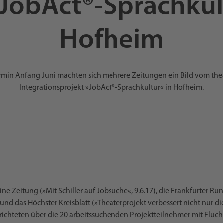
JobAct®-Sprachkul
Hofheim
ermin Anfang Juni machten sich mehrere Zeitungen ein Bild vom th
Integrationsprojekt »JobAct®-Sprachkultur« in Hofheim.
ine Zeitung (»Mit Schiller auf Jobsuche«, 9.6.17), die Frankfurter R
 und das Höchster Kreisblatt (»Theaterprojekt verbessert nicht nur d
erichteten über die 20 arbeitssuchenden Projektteilnehmer mit Fluch