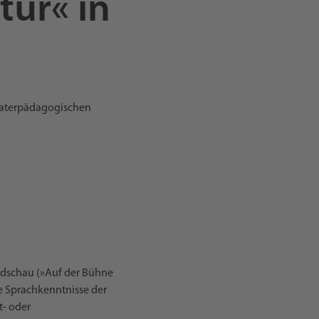
tur« in
eaterpädagogischen
undschau (»Auf der Bühne
ie Sprachkenntnisse der
t- oder