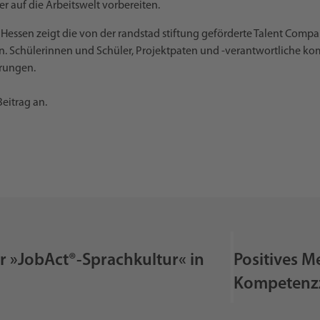
r auf die Arbeitswelt vorbereiten.
 Hessen zeigt die von der randstad stiftung geförderte Talent Comp
rn. Schülerinnen und Schüler, Projektpaten und -verantwortliche k
hrungen.
eitrag an.
r »JobAct®-Sprachkultur« in
Positives M
Kompetenz