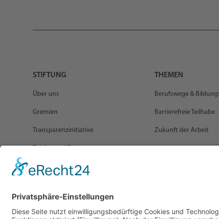
STIFTUNG
THEMEN
Über uns
Berufswege & Bildun
Gremien
Barrierefreie Teilhabe
Transparenzinitiative
Zukunft der Arbeit
Zahlen und Fakten
Förderrichtlinien