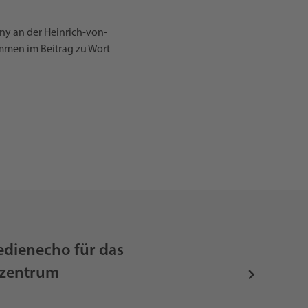
any an der Heinrich-von-
ommen im Beitrag zu Wort
edienecho für das
zentrum